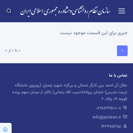
خبری برای این قسمت موجود نیست
0 تا 0 از 0
1
(current)
تماس با ما
جلال آل احمد بین کارگر شمالی و بزرگراه شهید چمران (روبروی دانشگاه
تربیت مدرس) خیابان پروانه(حبیب الله زنجانی) بالاتر از میدان سوم پرنده
کوچه 16، پلاک 6
02188225101-8
info@pcoiran.ir
۱۴۳۹۹۵۳۱۵۱