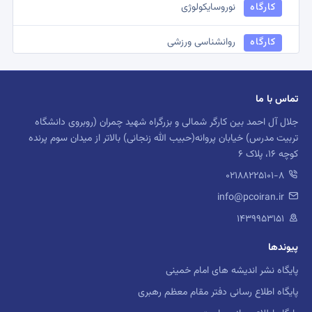
کارگاه
نوروسایکولوژی
کارگاه
روانشناسی ورزشی
کارگاه
روانشناسی صنعتی و سازمانی
تماس با ما
کارگاه
روانشناسی شناختی
جلال آل احمد بین کارگر شمالی و بزرگراه شهید چمران (روبروی دانشگاه
تربیت مدرس) خیابان پروانه(حبیب الله زنجانی) بالاتر از میدان سوم پرنده
کارگاه
روانشناسی دینی و معنوی
کوچه 16، پلاک 6
02188225101-8
کارگاه
روش شناسی پژوهشی
info@pcoiran.ir
کارگاه
اخلاق حرفه ای
۱۴۳۹۹۵۳۱۵۱
پیوندها
کارگاه
توانبخشی روانی
پایگاه نشر اندیشه های امام خمینی
کارگاه
روانشناسی تربیتی
پایگاه اطلاع رسانی دفتر مقام معظم رهبری