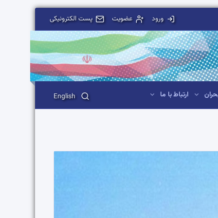
ورود
عضویت
پست الکترونیکی
حران
ارتباط با ما
English