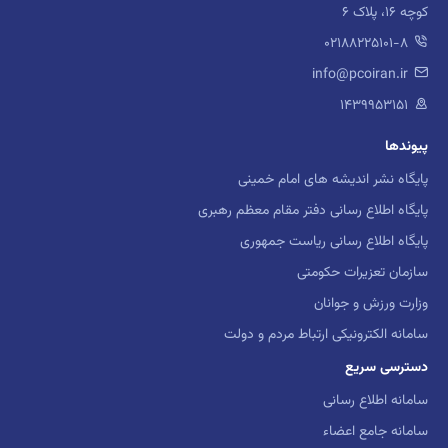
کارگاه
روانشناسی دینی و معنوی
کوچه 16، پلاک 6
02188225101-8
کارگاه
روش شناسی پژوهشی
info@pcoiran.ir
کارگاه
اخلاق حرفه ای
۱۴۳۹۹۵۳۱۵۱
پیوندها
کارگاه
توانبخشی روانی
پایگاه نشر اندیشه های امام خمینی
کارگاه
روانشناسی تربیتی
پایگاه اطلاع رسانی دفتر مقام معظم رهبری
پایگاه اطلاع رسانی ریاست جمهوری
کارگاه
روانشناسی نظامی
سازمان تعزیرات حکومتی
کارگاه
مشاوره خانواده
وزارت ورزش و جوانان
سامانه الکترونیکی ارتباط مردم و دولت
کارگاه
مشاوره تحصیلی
دسترسی سریع
سامانه اطلاع رسانی
کارگاه
مشاوره شغلی
سامانه جامع اعضاء