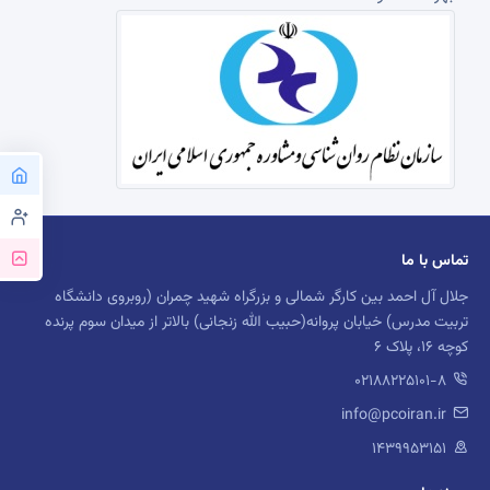
تماس با ما
جلال آل احمد بین کارگر شمالی و بزرگراه شهید چمران (روبروی دانشگاه
تربیت مدرس) خیابان پروانه(حبیب الله زنجانی) بالاتر از میدان سوم پرنده
کوچه 16، پلاک 6
02188225101-8
info@pcoiran.ir
۱۴۳۹۹۵۳۱۵۱