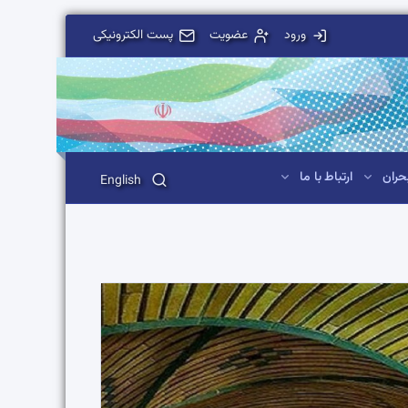
ورود
عضویت
پست الکترونیکی
حران
ارتباط با ما
English