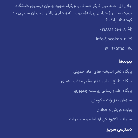
کارگاه
روانشناسی شناختی
جلال آل احمد بین کارگر شمالی و بزرگراه شهید چمران (روبروی دانشگاه
تربیت مدرس) خیابان پروانه(حبیب الله زنجانی) بالاتر از میدان سوم پرنده
کارگاه
روانشناسی دینی و معنوی
کوچه 16، پلاک 6
02188225101-8
کارگاه
روش شناسی پژوهشی
info@pcoiran.ir
کارگاه
اخلاق حرفه ای
۱۴۳۹۹۵۳۱۵۱
پیوندها
کارگاه
توانبخشی روانی
پایگاه نشر اندیشه های امام خمینی
کارگاه
روانشناسی تربیتی
پایگاه اطلاع رسانی دفتر مقام معظم رهبری
پایگاه اطلاع رسانی ریاست جمهوری
کارگاه
روانشناسی نظامی
سازمان تعزیرات حکومتی
کارگاه
مشاوره خانواده
وزارت ورزش و جوانان
سامانه الکترونیکی ارتباط مردم و دولت
کارگاه
مشاوره تحصیلی
دسترسی سریع