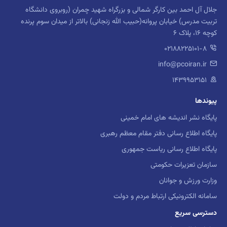
کارگاه
روانشناسی شناختی
جلال آل احمد بین کارگر شمالی و بزرگراه شهید چمران (روبروی دانشگاه
تربیت مدرس) خیابان پروانه(حبیب الله زنجانی) بالاتر از میدان سوم پرنده
کارگاه
روانشناسی دینی و معنوی
کوچه 16، پلاک 6
02188225101-8
کارگاه
روش شناسی پژوهشی
info@pcoiran.ir
کارگاه
اخلاق حرفه ای
۱۴۳۹۹۵۳۱۵۱
پیوندها
کارگاه
توانبخشی روانی
پایگاه نشر اندیشه های امام خمینی
کارگاه
روانشناسی تربیتی
پایگاه اطلاع رسانی دفتر مقام معظم رهبری
پایگاه اطلاع رسانی ریاست جمهوری
کارگاه
روانشناسی نظامی
سازمان تعزیرات حکومتی
کارگاه
مشاوره خانواده
وزارت ورزش و جوانان
سامانه الکترونیکی ارتباط مردم و دولت
کارگاه
مشاوره تحصیلی
دسترسی سریع