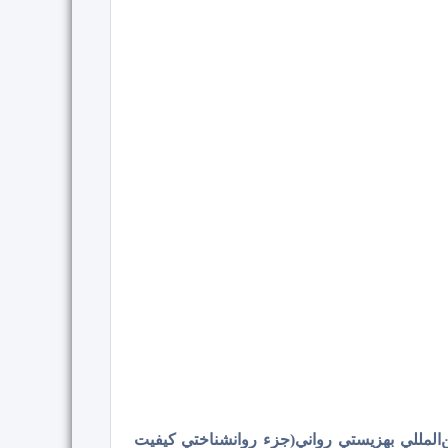
فیت زندگی استرالیا(مستقر در دانشگاه دیکین) و همکار در ویراست 2007 نشانگر بین‌المللي بهزيستي رواني(جزء روانشناختي کيفيت