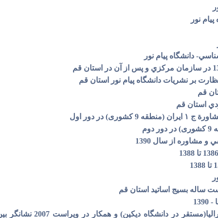
ر
یام نور
سي- دانشگاه پیام نور
رت بر نشریات دانشگاه پیام نور استان قم
ان قم
دي استان قم
شاورة ج
۱
ایران (منطقه 9 کشوری) در دور اول
وم
 مشاوره از سال 1390
ر
ت ساله بسیج اساتید استان قم
13
پژوهشگر پروژه مرکز کنترل کی