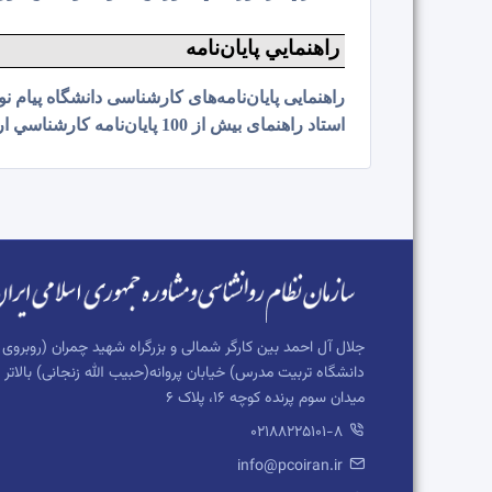
راهنمايي پايان‌نامه
راهنمایی پایان‌نامه‌های کارشناسی دانشگاه پیام نور از 1376 ت
استاد راهنمای بیش از 100 پایان‌نامه کارشناسي ارشد و بیش از 30 پایان‌نامه دکتري و استاد مشاور بیش از ده‌ها پایان‌نامة كارشناسي ارشد و دکتری
جلال آل احمد بین کارگر شمالی و بزرگراه شهید چمران (روبروی
دانشگاه تربیت مدرس) خیابان پروانه(حبیب الله زنجانی) بالاتر ا
میدان سوم پرنده کوچه 16، پلاک 6
02188225101-8
info@pcoiran.ir