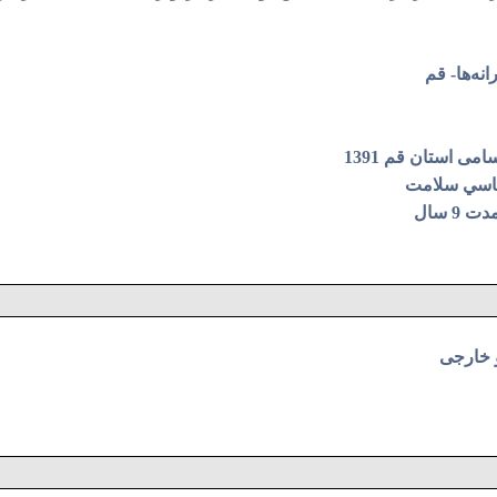
نه‌ها- قم
 استان قم 1391
ناسي سلامت
 سال