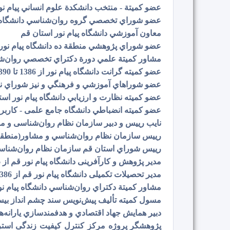
عضو كميتة - منتخب دانشكدة علوم انساني پيام نو
عضو شوراي تخصصي گروه روان‌شناسي دانشگاه پ
معاون آموزشي دانشگاه پیام نور استان قم
عضو شوراي پژوهشي منطقة ده دانشگاه پیام نور
مشاور كميتة علمي دورة دكتراي تخصصي روان‌شنا
عضو کمیته گرانت دانشگاه پیام نور از 1386 تا 1390 در سازمان مرکزي و پس از آن در استان قم
عضو شوراهاي آموزشي و فرهنگي و نيز شوراي نظا
عضو کمیته نظارت و ارزيابي دانشگاه پیام نور است
عضو كميته انضباطي دانشگاه جامع علمی - کاربر
نایب رییس و دبیر سازمان نظام روان‌شناسی و م
رییس سازمان نظام روان‌شناسي و مشاور(منطقه 9 کشوری) در دور د
رييس شوراي استان قم سازمان نظام روان‌شناسي و
مدیر پژوهش و کارآفرینی دانشگاه پیام نور قم از 1386 تا 1388
مدیر تحصیلات تکمیلی دانشگاه پیام نور قم از 1386 تا 1388
مشاور كميتة دكتراي روان‌شناسي دانشگاه پیام نو
مسول کمیته تألیف پیش‌نویس سند چشم انداز بیس
دبیر همایش جهاد اقتصادي و هدفمندسازي يارانه‌ها - 90