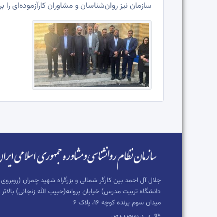
سازمان نیز روان‌شناسان و مشاوران کارآزموده‌ای را
جلال آل احمد بین کارگر شمالی و بزرگراه شهید چمران (روبروی
دانشگاه تربیت مدرس) خیابان پروانه(حبیب الله زنجانی) بالاتر ا
میدان سوم پرنده کوچه 16، پلاک 6