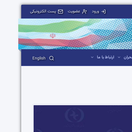
ورود
عضویت
پست الکترونیکی
حران
ارتباط با ما
English