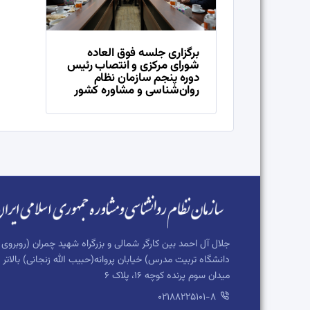
برگزاری جلسه فوق العاده
شورای مرکزی و انتصاب رئیس
دوره پنجم سازمان نظام
روان‌شناسی و مشاوره کشور
جلال آل احمد بین کارگر شمالی و بزرگراه شهید چمران (روبروی
دانشگاه تربیت مدرس) خیابان پروانه(حبیب الله زنجانی) بالاتر ا
میدان سوم پرنده کوچه 16، پلاک 6
02188225101-8