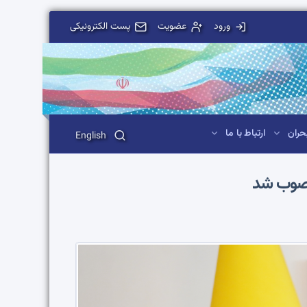
ورود
عضویت
پست الکترونیکی
حران
ارتباط با ما
English
منصوب شد