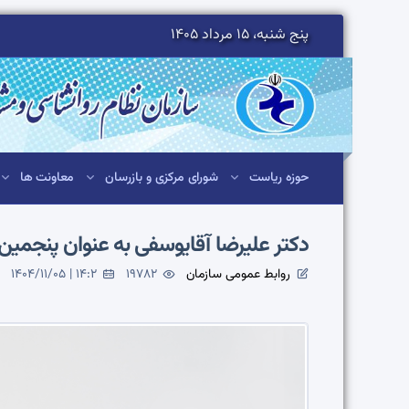
پنج شنبه، 15 مرداد 1405
حوزه ریاست
شورای مرکزی و بازرسان
معاونت ها
دکتر علیرضا آقایوسفی به عنوان پنجم
روابط عمومی سازمان
19782
1404/11/05 | 14:2