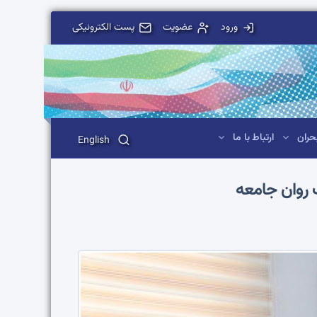
ورود
عضویت
پست الکترونیکی
حران
ارتباط با ما
English
 روان جامعه