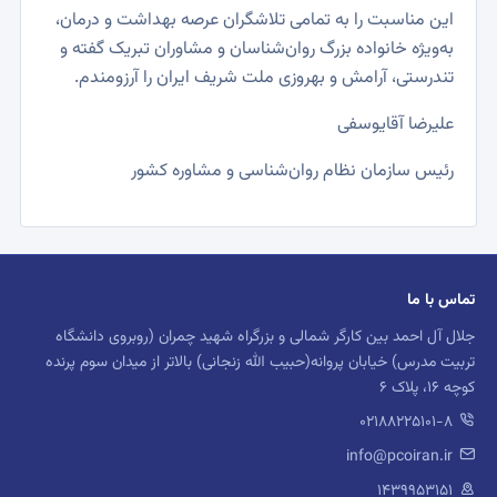
این مناسبت را به تمامی تلاشگران عرصه بهداشت و درمان،
به‌ویژه خانواده بزرگ روان‌شناسان و مشاوران تبریک گفته و
تندرستی، آرامش و بهروزی ملت شریف ایران را آرزومندم.
علیرضا آقایوسفی
رئیس سازمان نظام روان‌شناسی و مشاوره کشور
تماس با ما
جلال آل احمد بین کارگر شمالی و بزرگراه شهید چمران (روبروی دانشگاه
تربیت مدرس) خیابان پروانه(حبیب الله زنجانی) بالاتر از میدان سوم پرنده
کوچه 16، پلاک 6
02188225101-8
info@pcoiran.ir
۱۴۳۹۹۵۳۱۵۱