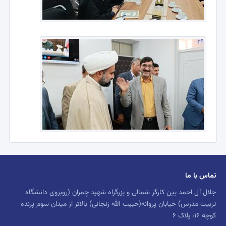
تماس با ما
جلال آل احمد بین کارگر شمالی و بزرگراه شهید چمران (روبروی دانشگاه
تربیت مدرس) خیابان پروانه(حبیب الله زنجانی) بالاتر از میدان سوم پرنده
کوچه 16، پلاک 6