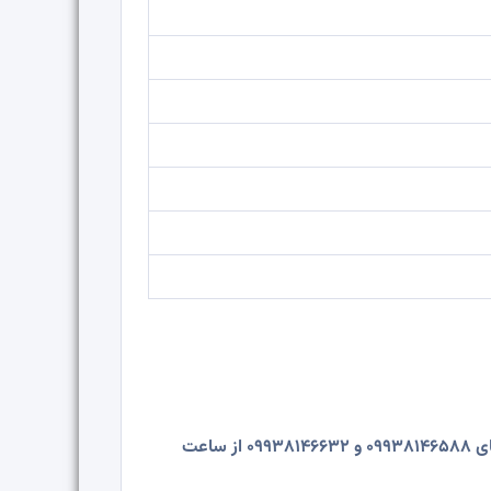
جهت رزرو و هماهنگی با شماره تماس 91003112-021 داخلی (103-106-108) از ساعت 8:00 الی 14:00 و شماره تماس‌های 09938146588 و 09938146632 از ساعت