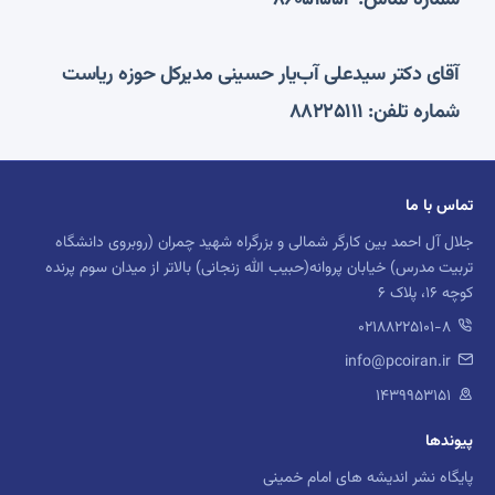
شماره تماس: 86051552
آقای دکتر سید‌علی آب‌یار حسینی مدیرکل حوزه ریاست
شماره تلفن: 88225111
تماس با ما
جلال آل احمد بین کارگر شمالی و بزرگراه شهید چمران (روبروی دانشگاه
تربیت مدرس) خیابان پروانه(حبیب الله زنجانی) بالاتر از میدان سوم پرنده
کوچه 16، پلاک 6
02188225101-8
info@pcoiran.ir
۱۴۳۹۹۵۳۱۵۱
پیوندها
پایگاه نشر اندیشه های امام خمینی