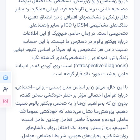
در روان‌شناسی و روان‌پزشکی، تشخیص یک اختلال نیازمند
مصاحبه بالینی، بررسی تاریخچه فرد، ارزیابی عملکرد، رد سایر
علل پزشکی و تشخیصهای افتراقی و نیز انطباق دقیق با
ملاک‌های تشخیصی DSM یا ICD و سایر راهنماهای
تشخیصی است. در زمان حاضر، هیچ‌یک از این اطلاعات
درباره ویکتور یالوم در دسترس ما نیست. با این حساب،
نسبت دادن هر تشخیصی به او، صرفاً بر اساس نتیجه نهایی
زندگی‌اش، نمونه‌ای از «تشخیص‌گذاری گذشته نگر»
(retrospective diagnosis) است؛ روی آوردی که در ادبیات
علمی به‌شدت مورد نقد قرار گرفته است.
با این حال، می‌توان بر اساس مدل زیستی–روانی–اجتماعی،
درباره عوامل احتمالی مؤثر بر خطر خودکشی سخن گفت،
بدون آن که بخواهیم آن‌ها را به شخص ویکتور یالوم نسبت
دهیم. پژوهش‌ها نشان می‌دهند که خودکشی عموما تک
عاملی نبوده و معمولاً حاصل تعامل چندین عامل است:
آسیب‌پذیری زیستی، وجود یک اختلال روانی، فشارهای
روان‌شناختی، بحران‌های هویتی، شرایط اجتماعی، عوامل