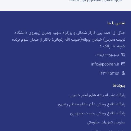
قراردادهای همکاری می باشد.
تماس با ما
جلال آل احمد بین کارگر شمالی و بزرگراه شهید چمران (روبروی دانشگاه
تربیت مدرس) خیابان پروانه(حبیب الله زنجانی) بالاتر از میدان سوم پرنده
کوچه 16، پلاک 6
02188225101-8
info@pcoiran.ir
۱۴۳۹۹۵۳۱۵۱
پیوندها
پایگاه نشر اندیشه های امام خمینی
پایگاه اطلاع رسانی دفتر مقام معظم رهبری
پایگاه اطلاع رسانی ریاست جمهوری
سازمان تعزیرات حکومتی